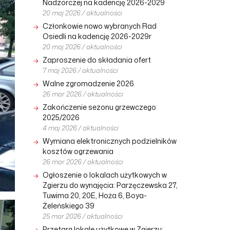
Nadzorczej na kadencję 2026-2029
20 maj 2026 / aktualności
Członkowie nowo wybranych Rad
Osiedli na kadencję 2026-2029r
20 maj 2026 / aktualności
Zaproszenie do składania ofert
7 maj 2026 / aktualności
Walne zgromadzenie 2026
26 mar 2026 / aktualności
Zakończenie sezonu grzewczego
2025/2026
4 maj 2026 / aktualności
Wymiana elektronicznych podzielników
kosztów ogrzewania
26 mar 2026 / aktualności
Ogłoszenie o lokalach użytkowych w
Zgierzu do wynajęcia: Parzęczewska 27,
Tuwima 20, 20E, Hoża 6, Boya-
Żeleńskiego 39
25 mar 2026 / aktualności
Przetarg lokale użytkowe w Zgierzu: