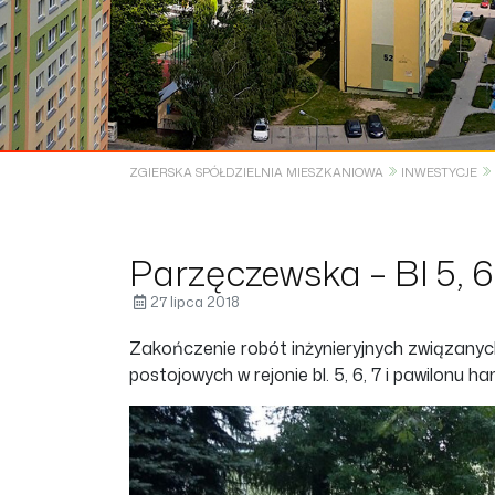
ZGIERSKA SPÓŁDZIELNIA MIESZKANIOWA
INWESTYCJE
Parzęczewska – Bl 5, 
27 lipca 2018
Zakończenie robót inżynieryjnych związanyc
postojowych w rejonie bl. 5, 6, 7 i pawilonu