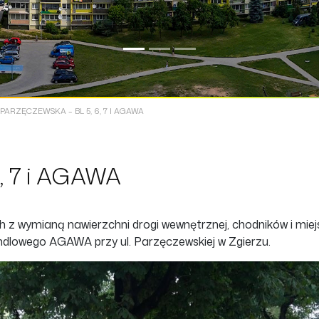
PARZĘCZEWSKA – BL 5, 6, 7 I AGAWA
6, 7 i AGAWA
h z wymianą nawierzchni drogi wewnętrznej, chodników i miej
 handlowego AGAWA przy ul. Parzęczewskiej w Zgierzu.